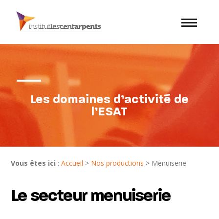
Les domaines d’activité de
l’ESAT
Vous êtes ici
:
Accueil
>
Nos productions
> Menuiserie
Le secteur menuiserie