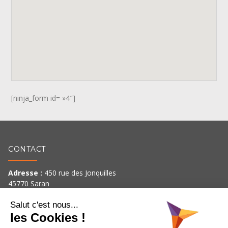
[ninja_form id= »4″]
CONTACT
Adresse :
450 rue des Jonquilles
45770 Saran
Téléphone :
02 38 52 12 12
Salut c'est nous...
Horaires :
les Cookies !
Lundi – Jeudi : 8h30-12h15 / 13h-17h