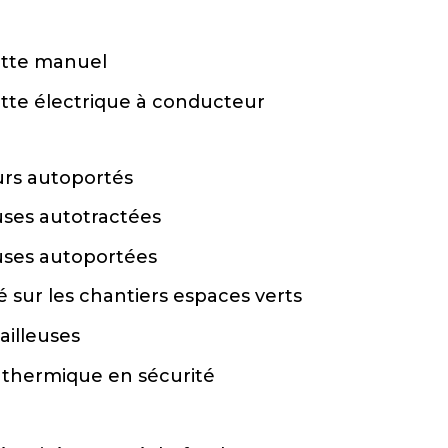
lette manuel
lette électrique à conducteur
urs autoportés
uses autotractées
uses autoportées
té sur les chantiers espaces verts
ailleuses
r thermique en sécurité