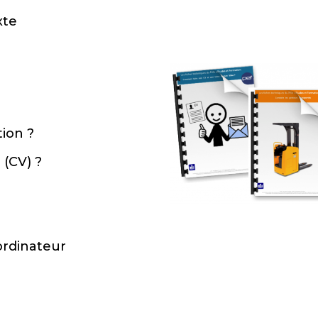
xte
ion ?
(CV) ?
ordinateur