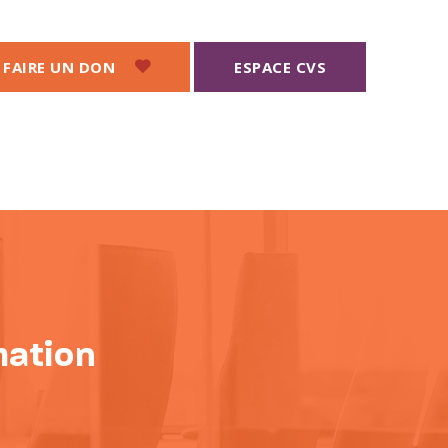
FAIRE UN DON
ESPACE CVS
Search
for:
mation