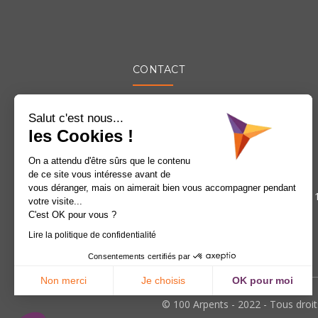
CONTACT
Adresse :
450 rue des Jonquilles
Salut c'est nous...
les Cookies !
45770 Saran
On a attendu d'être sûrs que le contenu
Téléphone :
02 38 52 12 12
de ce site vous intéresse avant de
vous déranger, mais on aimerait bien vous accompagner pendant
Horaires :
Lundi – Jeudi : 8h30-12h15 /
votre visite...
C'est OK pour vous ?
Vendredi : 8h30 / 12h30
Lire la politique de confidentialité
Consentements certifiés par
Non merci
Je choisis
OK pour moi
Axeptio consent
Plateforme de Gestion du Consentement : Personnalisez vos Optio
© 100 Arpents - 2022 - Tous droit