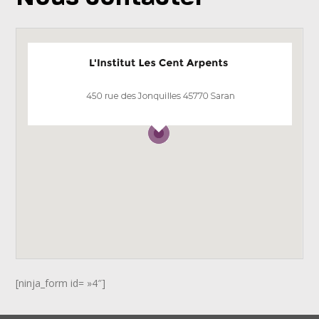
[ninja_form id= »4″]